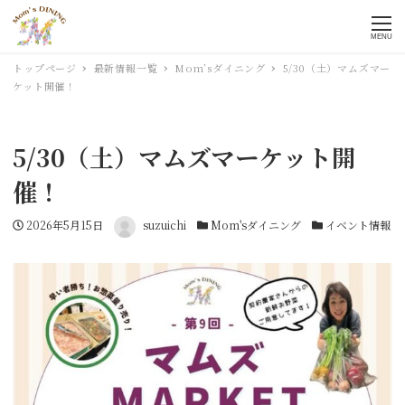
MENU
トップページ
最新情報一覧
Mom’sダイニング
5/30（土）マムズマー
ケット開催！
5/30（土）マムズマーケット開
催！
投稿日
2026年5月15日
著者
suzuichi
カテゴリー
Mom'sダイニング
カテゴリー
イベント情報