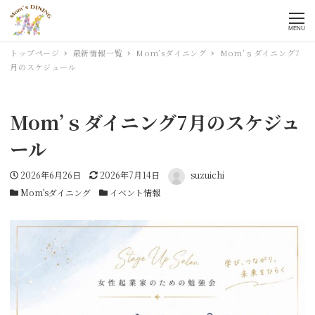
MENU
トップページ
最新情報一覧
Mom’sダイニング
Mom’ｓダイニング7
月のスケジュール
Mom’ｓダイニング7月のスケジュ
ール
投稿日
2026年6月26日
更新日
2026年7月14日
著者
suzuichi
カテゴリー
Mom'sダイニング
カテゴリー
イベント情報