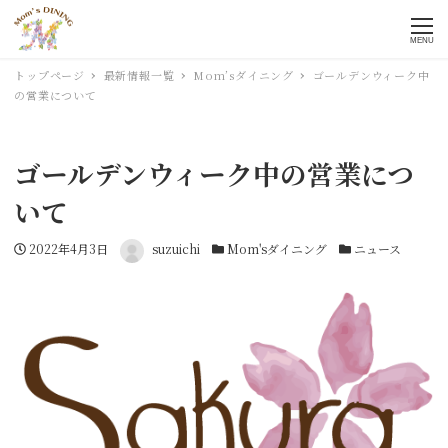
MENU
トップページ
最新情報一覧
Mom’sダイニング
ゴールデンウィーク中
の営業について
ゴールデンウィーク中の営業につ
いて
投稿日
2022年4月3日
著者
suzuichi
カテゴリー
Mom'sダイニング
カテゴリー
ニュース