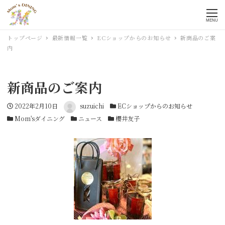
MENU
トップページ
最新情報一覧
ECショップからのお知らせ
新商品のご案
内
新商品のご案内
投稿日
2022年2月10日
著者
suzuichi
カテゴリー
ECショップからのお知らせ
カテゴリー
Mom'sダイニング
カテゴリー
ニュース
カテゴリー
櫻井友子