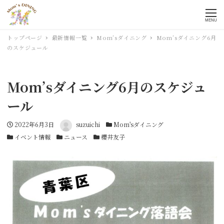
MENU
トップページ
最新情報一覧
Mom’sダイニング
Mom’sダイニング6月
のスケジュール
Mom’sダイニング6月のスケジュ
ール
投稿日
2022年6月3日
著者
suzuichi
カテゴリー
Mom'sダイニング
カテゴリー
イベント情報
カテゴリー
ニュース
カテゴリー
櫻井友子